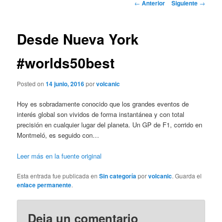
Navegador
←
Anterior
Siguiente
→
de
artículos
Desde Nueva York
#worlds50best
Posted on
14 junio, 2016
por
volcanic
Hoy es sobradamente conocido que los grandes eventos de
interés global son vividos de forma instantánea y con total
precisión en cualquier lugar del planeta. Un GP de F1, corrido en
Montmeló, es seguido con…
Leer más en la fuente original
Esta entrada fue publicada en
Sin categoría
por
volcanic
. Guarda el
enlace permanente
.
Deja un comentario