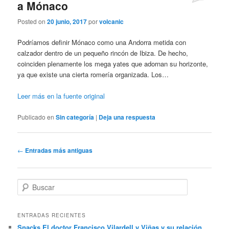
a Mónaco
Posted on
20 junio, 2017
por
volcanic
Podríamos definir Mónaco como una Andorra metida con
calzador dentro de un pequeño rincón de Ibiza. De hecho,
coinciden plenamente los mega yates que adornan su horizonte,
ya que existe una cierta romería organizada. Los…
Leer más en la fuente original
Publicado en
Sin categoría
|
Deja una respuesta
Navegador
←
Entradas más antiguas
de
artículos
B
u
s
c
ENTRADAS RECIENTES
a
Snacks El doctor Francisco Vilardell y Viñas y su relación