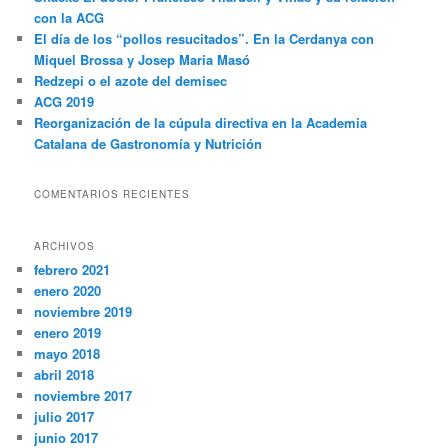
r
con la ACG
El día de los “pollos resucitados”. En la Cerdanya con
Miquel Brossa y Josep Maria Masó
Redzepi o el azote del demisec
ACG 2019
Reorganización de la cúpula directiva en la Academia
Catalana de Gastronomía y Nutrición
COMENTARIOS RECIENTES
ARCHIVOS
febrero 2021
enero 2020
noviembre 2019
enero 2019
mayo 2018
abril 2018
noviembre 2017
julio 2017
junio 2017