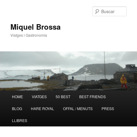
Busc
Miquel Brossa
Viatges i Gastronomia
Menú
HOME
VIATGES
50 BEST
BEST FRIENDS
Ir
Ir
principal
BLOG
HARE ROYAL
OFFAL / MENUTS
PRESS
al
al
LLIBRES
contenido
contenido
principal
secundario