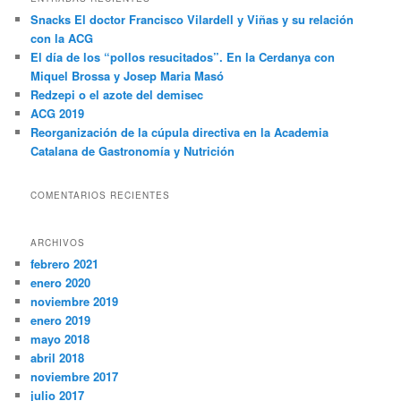
a
Snacks El doctor Francisco Vilardell y Viñas y su relación
r
con la ACG
El día de los “pollos resucitados”. En la Cerdanya con
Miquel Brossa y Josep Maria Masó
Redzepi o el azote del demisec
ACG 2019
Reorganización de la cúpula directiva en la Academia
Catalana de Gastronomía y Nutrición
COMENTARIOS RECIENTES
ARCHIVOS
febrero 2021
enero 2020
noviembre 2019
enero 2019
mayo 2018
abril 2018
noviembre 2017
julio 2017