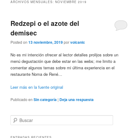
ARCHIVOS MENSUALES:
NOVIEMBRE 2019
Redzepi o el azote del
demisec
Posted on
13 noviembre, 2019
por
volcanic
No es mi intención ofrecer al lector detalles prolijos sobre un
menú degustación que debe estar en las webs; me limito a
comentar algunos temas sobre mi última experiencia en el
restaurante Noma de René…
Leer más en la fuente original
Publicado en
Sin categoría
|
Deja una respuesta
B
u
s
c
ENTRADAS RECIENTES